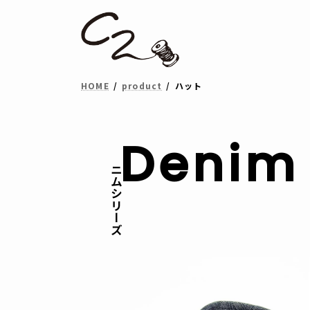
コ
ナ
ン
ビ
テ
ゲ
ン
ー
HOME
product
ハット
ツ
シ
へ
ョ
Denim 
ス
ン
デニムシリーズ
キ
に
ッ
移
プ
動