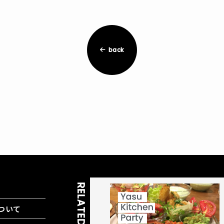
back
ついて