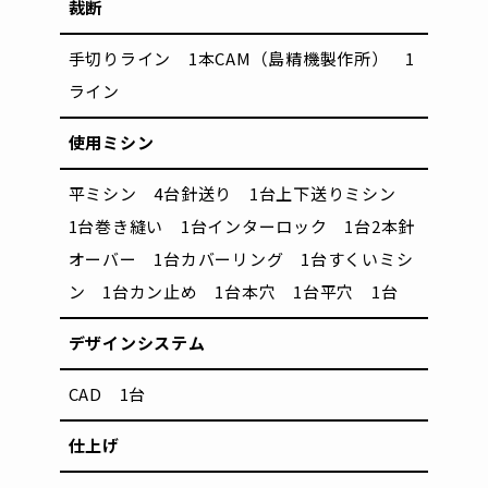
裁断
手切りライン 1本
CAM（島精機製作所） 1
ライン
使用ミシン
平ミシン 4台
針送り 1台
上下送りミシン
1台
巻き縫い 1台
インターロック 1台
2本針
オーバー 1台
カバーリング 1台
すくいミシ
ン 1台
カン止め 1台
本穴 1台
平穴 1台
デザインシステム
CAD 1台
仕上げ