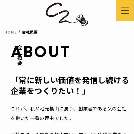
コ
ナ
ン
ビ
テ
ゲ
HOME
会社概要
ン
ー
ツ
シ
ABOUT
会社概要
へ
ョ
ス
ン
キ
に
「常に新しい価値を発信し続ける
ッ
移
企業をつくりたい！」
プ
動
これが、私が地元福山に戻り、
創業者である父の会社
を継いだ一番の理由でした。