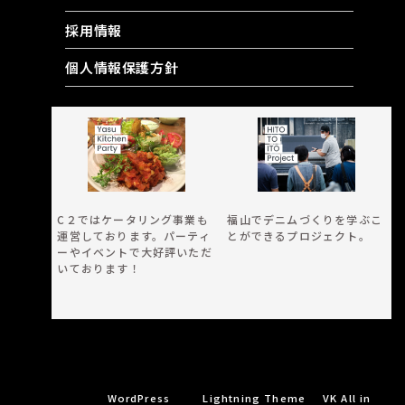
採用情報
個人情報保護方針
RELATED CONTENT
C２ではケータリング事業も
福山でデニムづくりを学ぶこ
運営しております。パーティ
とができるプロジェクト。
ーやイベントで大好評いただ
いております！
© C2 CORPORATION (KOBUN Co.,Ltd) .
Powered by
WordPress
with
Lightning Theme
&
VK All in