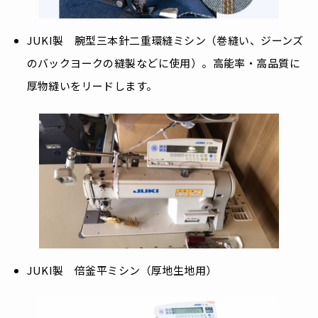
JUKI製 腕型三本針二重環縫ミシン（巻縫い、ジーンズ
のバックヨークの縫製などに使用）。高能率・高品質に
厚物縫いをリードします。
JUKI製 倍釜平ミシン（厚地生地用）