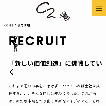
コ
ナ
ン
ビ
テ
ゲ
HOME
採用情報
ン
ー
ツ
シ
RECRUIT
採用情報
へ
ョ
ス
ン
キ
に
「新しい価値創造」に挑戦してい
ッ
移
く
プ
動
これまで通りの事を、怠けずにやっていれば会社は成
長する、、、そんな時代は終わりました。
これから
は、新たな市場を作り出す斬新なアイディアと、それ