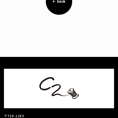
back
〒720-1265