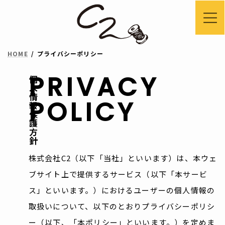
コ
ナ
ン
ビ
テ
ゲ
HOME
プライバシーポリシー
ン
ー
ツ
シ
PRIVACY
個人情報保護方針
へ
ョ
POLICY
ス
ン
キ
に
ッ
移
プ
動
株式会社C2（以下「当社」といいます）は、本ウェ
ブサイト上で提供するサービス（以下「本サービ
ス」といいます。）におけるユーザーの個人情報の
取扱いについて、以下のとおりプライバシーポリシ
ー（以下、「本ポリシー」といいます。）を定めま