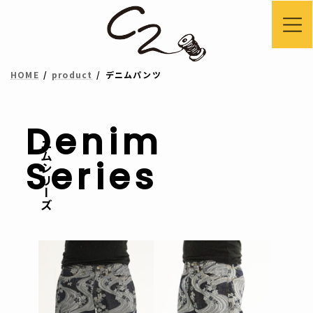
コ
ナ
ン
ビ
テ
ゲ
HOME
product
デニムパンツ
ン
ー
ツ
シ
へ
ョ
Denim
デニムシリーズ
ス
ン
Series
キ
に
ッ
移
プ
動