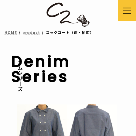
コ
ナ
ン
ビ
テ
ゲ
HOME
product
コックコート（紺・袖広）
ン
ー
ツ
シ
へ
ョ
Denim
デニムシリーズ
ス
ン
Series
キ
に
ッ
移
プ
動