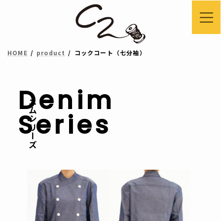
コ
ナ
ン
ビ
テ
ゲ
HOME
product
コックコート（七分袖）
ン
ー
ツ
シ
へ
ョ
Denim
デニムシリーズ
ス
ン
Series
キ
に
ッ
移
プ
動