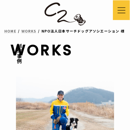
コ
ナ
ン
ビ
テ
ゲ
HOME
WORKS
NPO法人日本サーチドッグアソシエーション 様
ン
ー
ツ
シ
WORKS
制作事例
へ
ョ
ス
ン
キ
に
ッ
移
プ
動