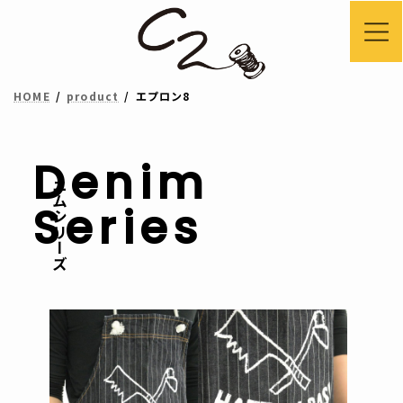
コ
ナ
ン
ビ
テ
ゲ
HOME
product
エプロン8
ン
ー
ツ
シ
へ
ョ
Denim
デニムシリーズ
ス
ン
Series
キ
に
ッ
移
プ
動