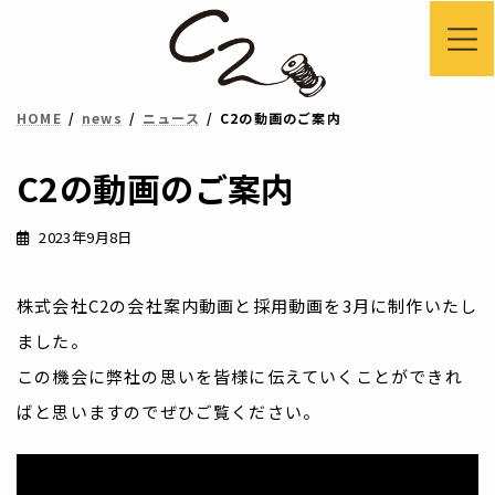
コ
ナ
ン
ビ
テ
ゲ
HOME
news
ニュース
C2の動画のご案内
ン
ー
ツ
シ
C2の動画のご案内
へ
ョ
ス
ン
2023年9月8日
キ
に
ッ
移
株式会社C2の会社案内動画と採用動画を3月に制作いたし
プ
動
ました。
この機会に弊社の思いを皆様に伝えていくことができれ
ばと思いますのでぜひご覧ください。